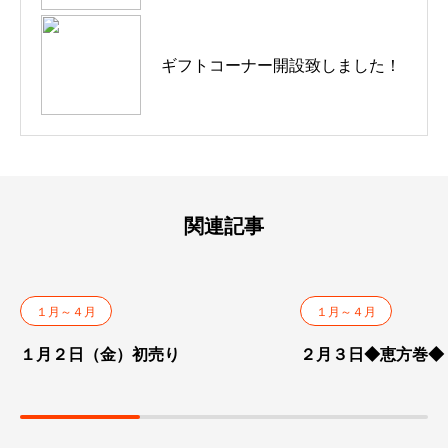
ギフトコーナー開設致しました！
１月２日（金）初売り
２月３日◆恵方巻◆
関連記事
１月～４月
１月～４月
１月２日（金）初売り
２月３日◆恵方巻◆