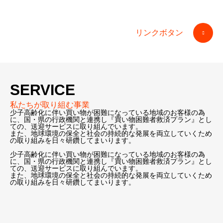
『安心』・『安全』・そして『便利』
店舗アクセス
リンクボタン
SERVICE
私たちが取り組む事業
少子高齢化に伴い買い物が困難になっている地域のお客様の為
に、国・県の行政機関と連携し『買い物困難者救済プラン』とし
ての、送迎サービスに取り組んでいます。
また、地球環境の保全と社会の持続的な発展を両立していくため
の取り組みを日々研鑽してまいります。
少子高齢化に伴い買い物が困難になっている地域のお客様の為
に、国・県の行政機関と連携し『買い物困難者救済プラン』とし
ての、送迎サービスに取り組んでいます。
また、地球環境の保全と社会の持続的な発展を両立していくため
の取り組みを日々研鑽してまいります。