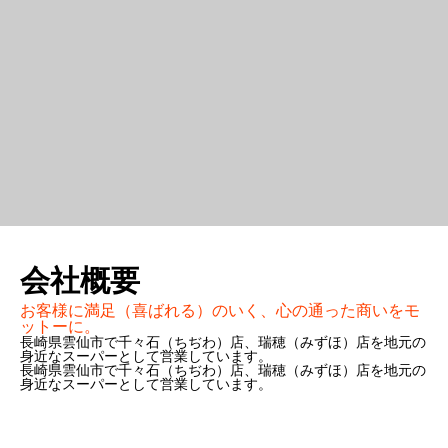
会社概要
お客様に満足（喜ばれる）のいく、心の通った商いをモ
ットーに。
長崎県雲仙市で千々石（ちぢわ）店、瑞穂（みずほ）店を地元の
身近なスーパーとして営業しています。
長崎県雲仙市で千々石（ちぢわ）店、瑞穂（みずほ）店を地元の
身近なスーパーとして営業しています。
CEOメッセージ
店舗アクセス