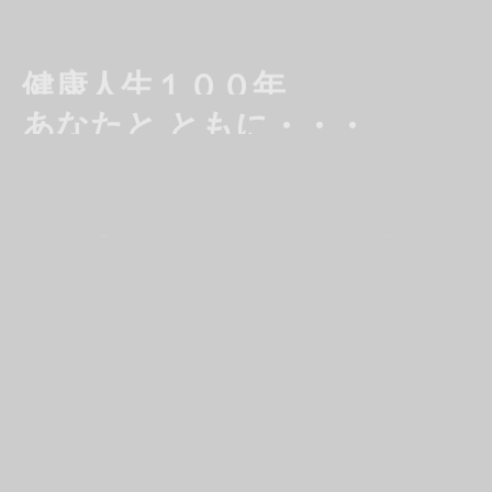
健康人生１００年
あなたと ともに・・・
フーズピープルは
食生活を通して健康・幸福、そして[笑顔]をお届けしま
す。