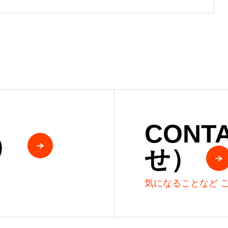
CON
）
せ）
気になることなど 