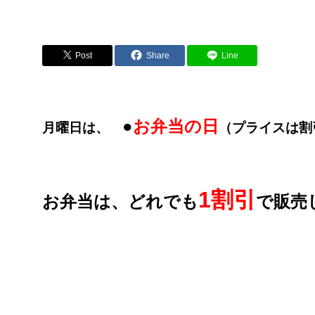
Post
Share
Line
●
お弁当の日
月曜日は、
（プライスは割
1割引
お弁当は、どれでも
で販売し